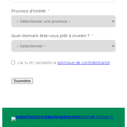
n
i
Province d’intérêt
t
e
d
S
t
Quel montant êtes-vous prêt à investir ?
a
t
e
s
+
J’ai lu et j’accepte la
politique de confidentialité
1
Soumettre