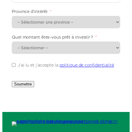
n
i
Province d’intérêt
t
e
d
S
t
Quel montant êtes-vous prêt à investir ?
a
t
e
s
+
J’ai lu et j’accepte la
politique de confidentialité
1
Soumettre